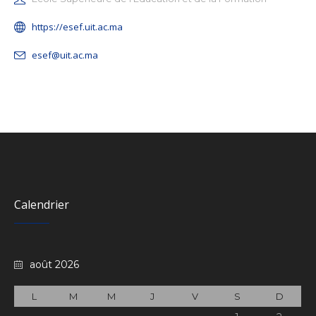
https://esef.uit.ac.ma
esef@uit.ac.ma
Calendrier
août 2026
L
M
M
J
V
S
D