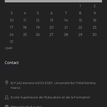
1
2
3
4
5
6
7
8
9
10
11
12
13
14
15
16
17
18
19
20
21
22
23
24
25
26
27
28
29
30
31
« Juin
Contact
B.P.242-Kenitra 14000 ESEF, Université Ibn Tofail Kénitra
Maroc
Ecole Supérieure de l'Education et de la Formation
https://esef.uit.ac.ma