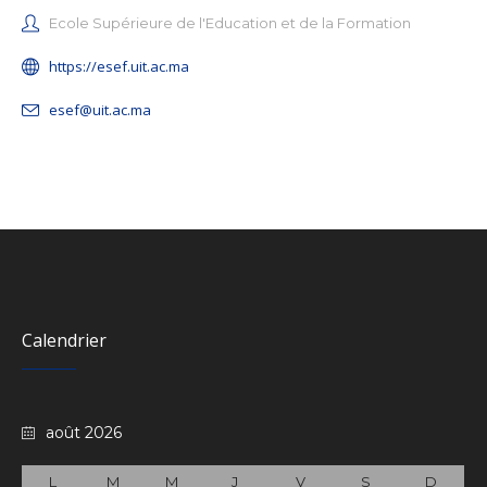
Ecole Supérieure de l'Education et de la Formation
https://esef.uit.ac.ma
esef@uit.ac.ma
Calendrier
août 2026
L
M
M
J
V
S
D