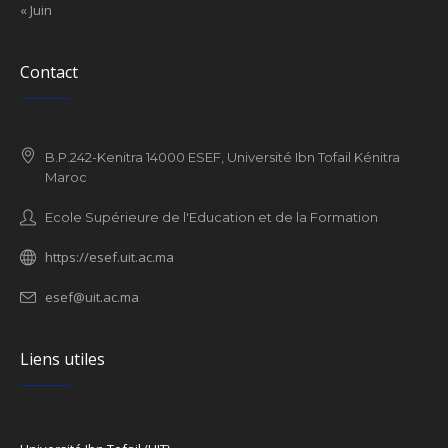
« Juin
Contact
B.P.242-Kenitra 14000 ESEF, Université Ibn Tofail Kénitra
Maroc
Ecole Supérieure de l'Education et de la Formation
https://esef.uit.ac.ma
esef@uit.ac.ma
Liens utiles