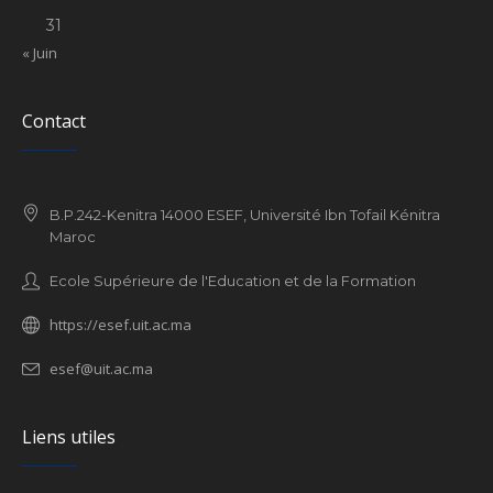
31
« Juin
Contact
B.P.242-Kenitra 14000 ESEF, Université Ibn Tofail Kénitra
Maroc
Ecole Supérieure de l'Education et de la Formation
https://esef.uit.ac.ma
esef@uit.ac.ma
Liens utiles